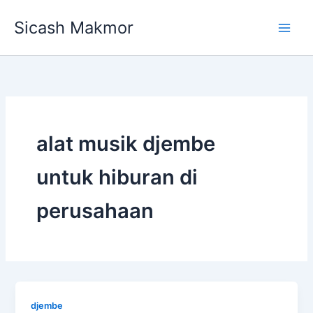
Skip
Sicash Makmor
to
content
alat musik djembe
untuk hiburan di
perusahaan
djembe